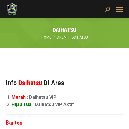
Search:
DAIHATSU
You are here:
HOME
AREA
DAIHATSU
Info
Daihatsu
Di Area
Merah
: Daihatsu VIP
Hijau Tua
: Daihatsu VIP Aktif
Banten